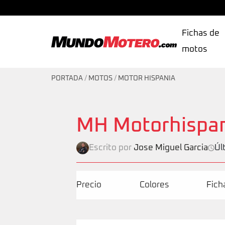
Fichas de
motos
MundoMotero.com
PORTADA
/
MOTOS
/
MOTOR HISPANIA
MH Motorhispan
Escrito por
Jose Miguel Garcia
Úl
Precio
Colores
Fich