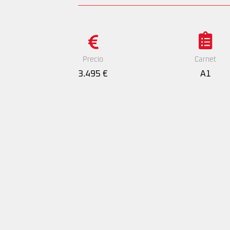
Precio
Carnet
3.495 €
A1