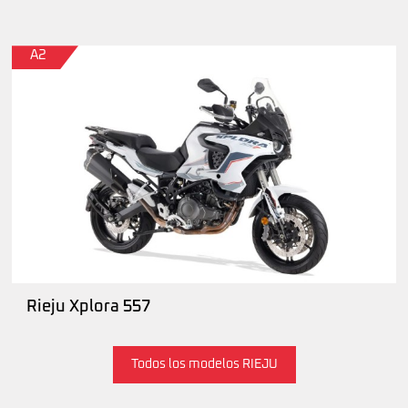
A2
Rieju Xplora 557
Todos los modelos RIEJU