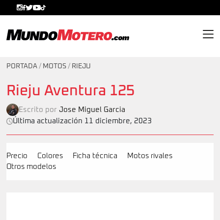
MundoMotero.com
PORTADA
/
MOTOS
/
RIEJU
Rieju Aventura 125
Escrito por
Jose Miguel Garcia
Última actualización 11 diciembre, 2023
Precio
Colores
Ficha técnica
Motos rivales
Otros modelos