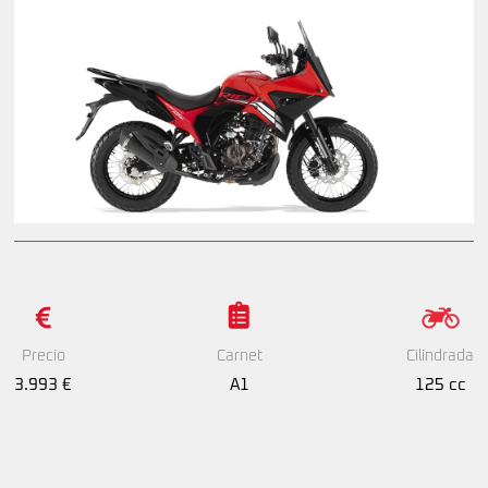
Precio
Cilindrada
Carnet
3.993 €
125 cc
A1