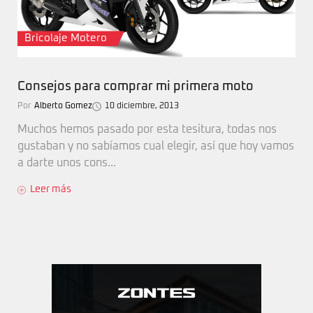
Bricolaje Motero
Consejos para comprar mi primera moto
Por
Alberto Gomez
10 diciembre, 2013
Muchos hemos pasado por esta tesitura, todas nos
gustaban y no sabíamos cual elegir, así que hoy vamos
a darte unos cons...
Leer más