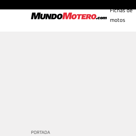
Fichas de
motos
MundoMotero.com
PORTADA