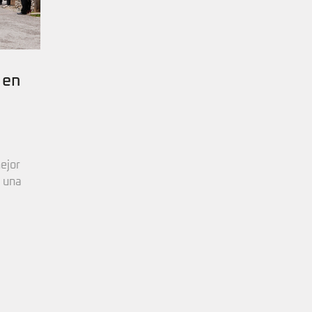
 en
ejor
n una