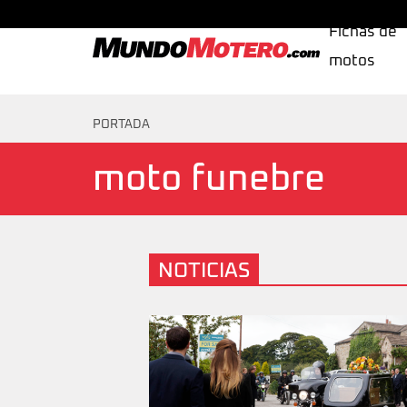
Fichas de
motos
MundoMotero.com
PORTADA
moto funebre
NOTICIAS