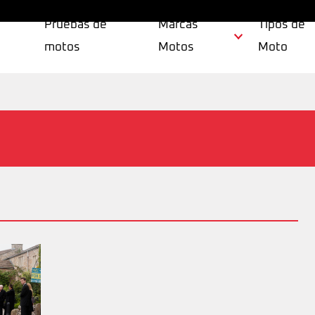
Pruebas de
Marcas
Tipos de
motos
Motos
Moto