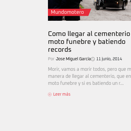
Mundomotero
Como llegar al cementerio
moto funebre y batiendo
records
Por
Jose Miguel Garcia
11 junio, 2014
Morir, vamos a morir todos, pero que m
manera de llegar al cementerio, que e
moto funebre y si es batiendo un r...
Leer más