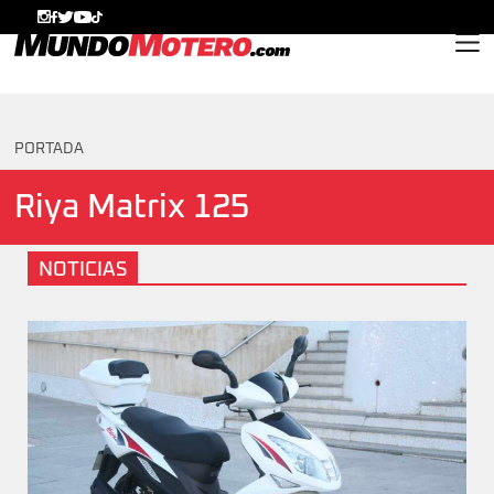
MundoMotero.com
PORTADA
Riya Matrix 125
NOTICIAS