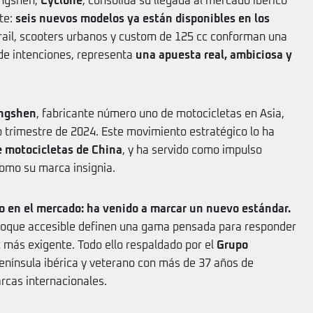
ongshen,
Cyclone
, consolida su llegada al mercado ibérico
te:
seis nuevos modelos ya están disponibles en los
Trail, scooters urbanos y custom de 125 cc conforman una
 de intenciones, representa
una apuesta real, ambiciosa y
ngshen
, fabricante número uno de motocicletas en Asia,
mo trimestre de 2024. Este movimiento estratégico lo ha
e motocicletas de China
, y ha servido como impulso
como su marca insignia.
o en el mercado: ha venido a marcar un nuevo estándar.
nfoque accesible definen una gama pensada para responder
 más exigente. Todo ello respaldado por el
Grupo
 península ibérica y veterano con más de 37 años de
rcas internacionales.