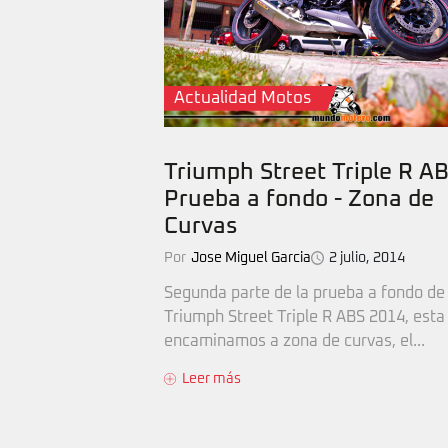
Actualidad Motos
Triumph Street Triple R AB
Prueba a fondo - Zona de
Curvas
Por
Jose Miguel Garcia
2 julio, 2014
Segunda parte de la prueba a fondo de 
Triumph Street Triple R ABS 2014, esta
encaminamos a zona de curvas, el...
Leer más