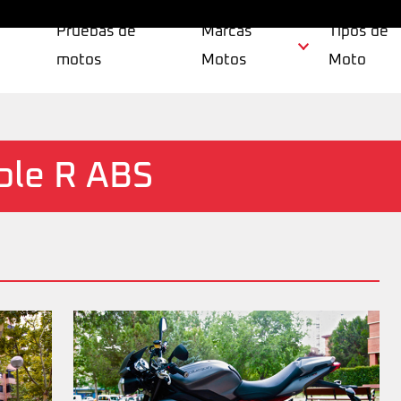
Pruebas de
Marcas
Tipos de
motos
Motos
Moto
ple R ABS