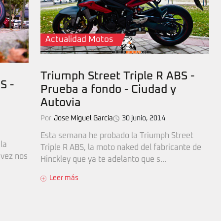
Actualidad Motos
Triumph Street Triple R ABS -
S -
Prueba a fondo - Ciudad y
Autovia
Por
Jose Miguel Garcia
30 junio, 2014
Esta semana he probado la Triumph Street
la
Triple R ABS, la moto naked del fabricante de
 vez nos
Hinckley que ya te adelanto que s...
Leer más