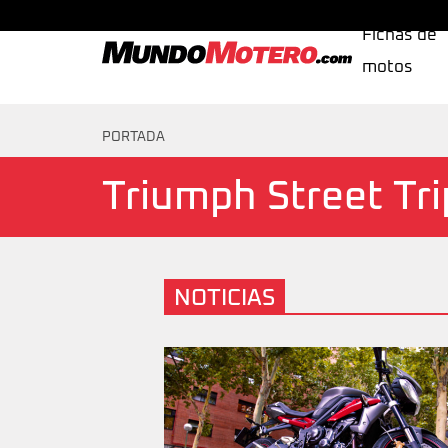
Fichas de
motos
MundoMotero.com
PORTADA
Triumph Street Tri
NOTICIAS