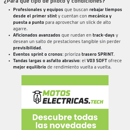
¿Para qué tipo de piloto y condiciones?
Profesionales y equipos
que buscan
rebajar tiempos
desde el primer stint
y cuentan con
mecánica y
puesta a punto
para aprovechar un slick de alto
agarre.
Aficionados avanzados
que ruedan en
track-days
y
desean un salto de prestaciones tangible sin perder
previsibilidad
.
Eventos sprint o cronos
: prioriza
trasero SPRINT
.
Tandas largas o asfalto abrasivo
: el
V03 SOFT
ofrece
mejor equilibrio
de rendimiento vuelta a vuelta.