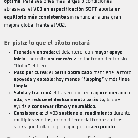
óptima
. Para sesiones más largas o condiciones
abrasivas, el
V03 en especificación SOFT
aporta
un
equilibrio más consistente
sin renunciar a una gran
mejora global frente al V02.
En pista: lo que el piloto notará
Frenada y entrada:
el delantero, con
mayor apoyo
inicial
, permite
apurar más
y soltar freno dentro sin
“flotar” el tren.
Paso por curva:
el
perfil optimizado
mantiene la moto
apoyada y estable
; hay
menos “flapping”
y más
línea
limpia
.
Salida y tracción:
el trasero entrega
agarre mecánico
alto
; se
reduce el deslizamiento parásito
, lo que
ayuda a
conservar ritmo y neumático
.
Consistencia:
el V03
sostiene el rendimiento
durante
múltiples vueltas, rasgo diferencial frente a otros
slicks que brillan al principio pero
caen pronto
.