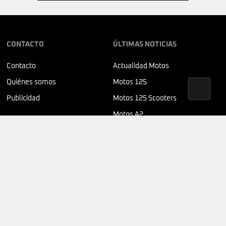
CONTACTO
ÚLTIMAS NOTICIAS
Contacto
Actualidad Motos
Quiénes somos
Motos 125
Publicidad
Motos 125 Scooters
Motos A2
SÍGUENOS
© 2026 MUNDOMOTERO.COM | DEVELOPED BY
YDEVS
AVISO LEGAL
POLÍTICA DE COOKIES