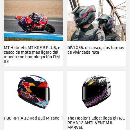
MT Helmets MT KRE 2 PLUS, el
GIVI X36: un casco, dos formas
casco de moto más ligero del
de vivir cada ruta
mundo con homologación FIM
#2
HJC RPHA 12 Red Bull Misano II
The Healer's Edge: llega el HJC
RPHA 12 ANTI-VENOM II
MARVEL