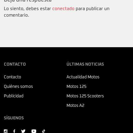
Deja una respuesta
Lo siento, debes estar
conectado
para publicar un
comentario.
CONTACTO
ÚLTIMAS NOTICIAS
Contacto
Actualidad Motos
Quiénes somos
Motos 125
Publicidad
Motos 125 Scooters
Motos A2
SÍGUENOS