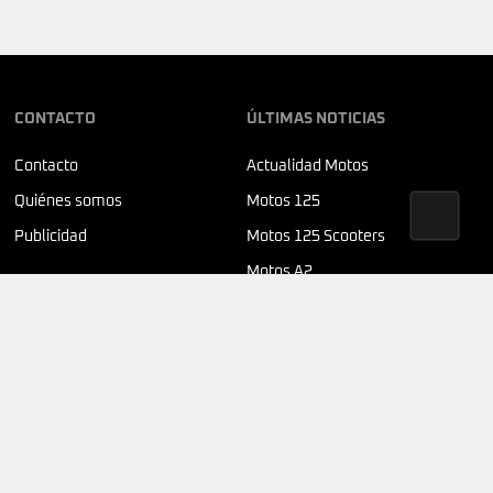
CONTACTO
ÚLTIMAS NOTICIAS
Contacto
Actualidad Motos
Quiénes somos
Motos 125
Publicidad
Motos 125 Scooters
Motos A2
SÍGUENOS
© 2026 MUNDOMOTERO.COM | DEVELOPED BY
YDEVS