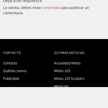
Deja una respuesta
Lo siento, debes estar
conectado
para publicar un
comentario.
CONTACTO
ÚLTIMAS NOTICIAS
Contacto
Actualidad Motos
Quiénes somos
Motos 125
Publicidad
Motos 125 Scooters
Motos A2
SÍGUENOS