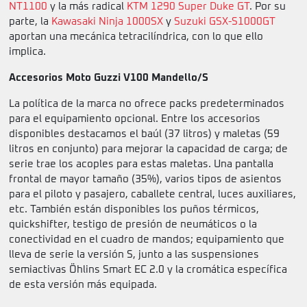
NT1100
y la más radical
KTM 1290 Super Duke GT
. Por su
parte, la
Kawasaki Ninja 1000SX
y
Suzuki GSX-S1000GT
aportan una mecánica tetracilíndrica, con lo que ello
implica.
Accesorios Moto Guzzi V100 Mandello/S
La política de la marca no ofrece packs predeterminados
para el equipamiento opcional. Entre los accesorios
disponibles destacamos el baúl (37 litros) y maletas (59
litros en conjunto) para mejorar la capacidad de carga; de
serie trae los acoples para estas maletas. Una pantalla
frontal de mayor tamaño (35%), varios tipos de asientos
para el piloto y pasajero, caballete central, luces auxiliares,
etc. También están disponibles los puños térmicos,
quickshifter, testigo de presión de neumáticos o la
conectividad en el cuadro de mandos; equipamiento que
lleva de serie la versión S, junto a las suspensiones
semiactivas Öhlins Smart EC 2.0 y la cromática específica
de esta versión más equipada.