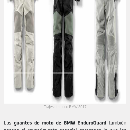
Trajes de moto BMW 2017
Los
guantes de moto de BMW EnduroGuard
también