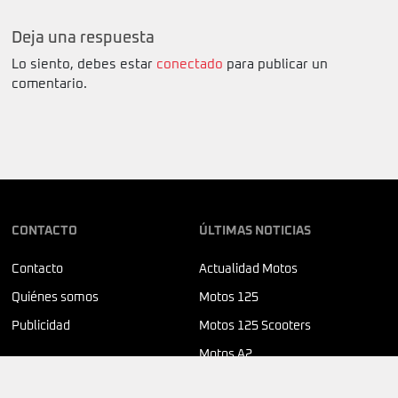
Deja una respuesta
Lo siento, debes estar
conectado
para publicar un
comentario.
CONTACTO
ÚLTIMAS NOTICIAS
Contacto
Actualidad Motos
Quiénes somos
Motos 125
Publicidad
Motos 125 Scooters
Motos A2
SÍGUENOS