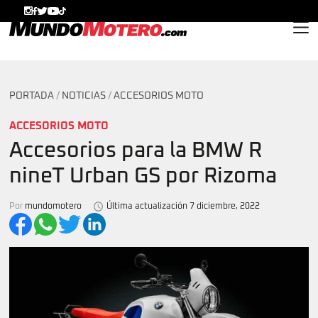
MundoMotero.com
PORTADA
/
NOTICIAS
/
ACCESORIOS MOTO
ACCESORIOS MOTO
Accesorios para la BMW R
nineT Urban GS por Rizoma
Por
mundomotero
Última actualización 7 diciembre, 2022