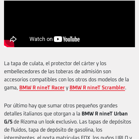
La tapa de culata, el protector del cárter y los
embellecedores de las toberas de admisión son
accesorios compatibles con los otros dos modelos de la
gama,
BMW R nineT Racer
y
BMW R nineT Scrambler
.
Por último hay que sumar otros pequeños grandes
detalles italianos que otorgan a la
BMW R nineT Urban
G/S
de Rizoma un look exclusivo. Las tapas de depósitos
de fluidos, tapa de depósito de gasolina, los
intermitentes, el porta matriculas FOX, los puños URLO y