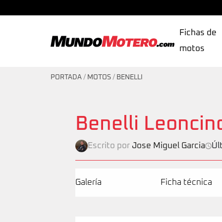
Fichas de
motos
MundoMotero.com
PORTADA
/
MOTOS
/
BENELLI
Benelli Leoncin
Escrito por
Jose Miguel Garcia
Úl
Galería
Ficha técnica