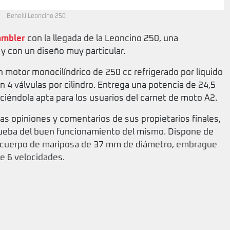
Benelli Leoncino 250
ambler
con la llegada de la Leoncino 250, una
 y con un diseño muy particular.
 motor monocilíndrico de 250 cc refrigerado por líquido
 4 válvulas por cilindro. Entrega una potencia de 24,5
iéndola apta para los usuarios del carnet de moto A2.
s opiniones y comentarios de sus propietarios finales,
rueba del buen funcionamiento del mismo. Dispone de
n cuerpo de mariposa de 37 mm de diámetro, embrague
e 6 velocidades.