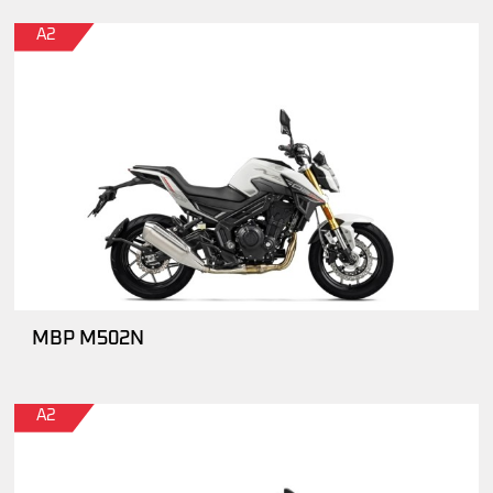
A2
MBP M502N
A2