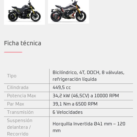
Ficha técnica
Bicilíndrico, 4T, DOCH, 8 válvulas,
Tipo
refrigeración líquida
Cilindrada
449,5 cc
Potencia Max
34,2 kW (46,5CV) a 10000 RPM
Par Max
39,1 Nm a 6500 RPM
Transmisión
6 Velocidades
Suspensión
Horquilla Invertida Ø41 mm – 120
delantera /
mm
Recorrido