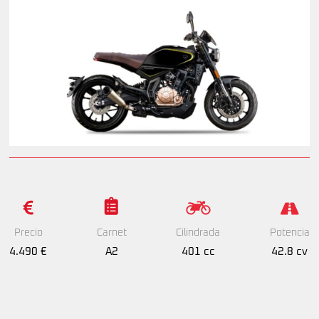
Precio
Cilindrada
Potencia
Carnet
4.490 €
401 cc
42.8 cv
A2