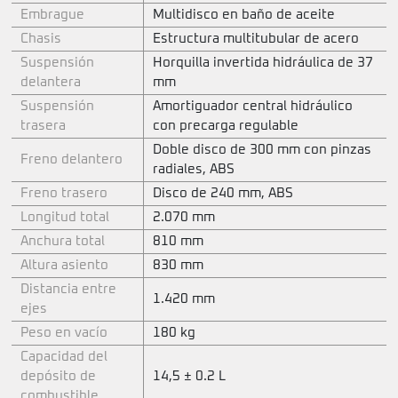
Embrague
Multidisco en baño de aceite
Chasis
Estructura multitubular de acero
Suspensión
Horquilla invertida hidráulica de 37
delantera
mm
Suspensión
Amortiguador central hidráulico
trasera
con precarga regulable
Doble disco de 300 mm con pinzas
Freno delantero
radiales, ABS
Freno trasero
Disco de 240 mm, ABS
Longitud total
2.070 mm
Anchura total
810 mm
Altura asiento
830 mm
Distancia entre
1.420 mm
ejes
Peso en vacío
180 kg
Capacidad del
depósito de
14,5 ± 0.2 L
combustible