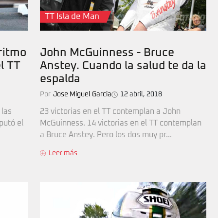
TT Isla de Man
ritmo
John McGuinness - Bruce
l TT
Anstey. Cuando la salud te da la
espalda
Por
Jose Miguel Garcia
12 abril, 2018
 las
23 victorias en el TT contemplan a John
putó el
McGuinness. 14 victorias en el TT contemplan
a Bruce Anstey. Pero los dos muy pr...
Leer más