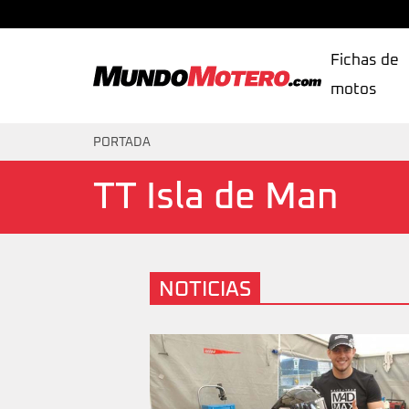
Fichas de
motos
MundoMotero.com
PORTADA
TT Isla de Man
NOTICIAS