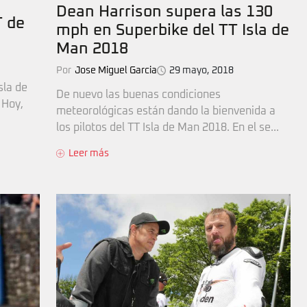
Dean Harrison supera las 130
T de
mph en Superbike del TT Isla de
Man 2018
Por
Jose Miguel Garcia
29 mayo, 2018
sla de
De nuevo las buenas condiciones
 Hoy,
meteorológicas están dando la bienvenida a
los pilotos del TT Isla de Man 2018. En el se...
Leer más