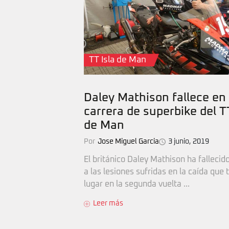
TT Isla de Man
Daley Mathison fallece en 
carrera de superbike del TT
de Man
Por
Jose Miguel Garcia
3 junio, 2019
El británico Daley Mathison ha fallecid
a las lesiones sufridas en la caída que 
lugar en la segunda vuelta ...
Leer más