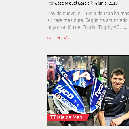
Por
Jose Miguel Garcia
4 junio, 2018
Hoy de nuevo, el TT Isla de Man ha mo
su cara más dura. Según ha anunciado 
organización del Tourist Trophy ACU ...
Leer más
TT Isla de Man