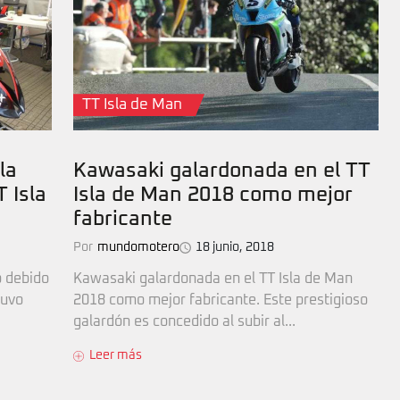
TT Isla de Man
la
Kawasaki galardonada en el TT
 Isla
Isla de Man 2018 como mejor
fabricante
Por
mundomotero
18 junio, 2018
o debido
Kawasaki galardonada en el TT Isla de Man
tuvo
2018 como mejor fabricante. Este prestigioso
galardón es concedido al subir al...
Leer más