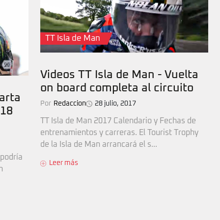
TT Isla de Man
Videos TT Isla de Man - Vuelta
on board completa al circuito
arta
Por
Redaccion
28 julio, 2017
018
TT Isla de Man 2017 Calendario y Fechas de
entrenamientos y carreras. El Tourist Trophy
de la Isla de Man arrancará el s...
 podría
Leer más
n