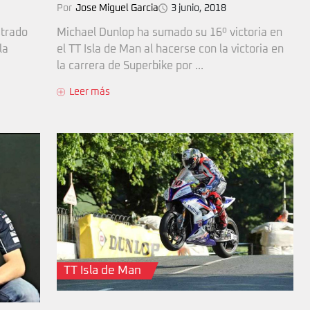
Por
Jose Miguel Garcia
3 junio, 2018
strado
Michael Dunlop ha sumado su 16º victoria en
la
el TT Isla de Man al hacerse con la victoria en
la carrera de Superbike por ...
Leer más
TT Isla de Man