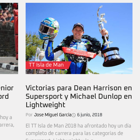
TT Isla de Man
nior
Victorias para Dean Harrison en
ord
Supersport y Michael Dunlop en
Lightweight
Por
Jose Miguel Garcia
6 junio, 2018
 hoy a
arrera,
El TT Isla de Man 2018 ha afrontado hoy un día
completo de carrera para las categorías de