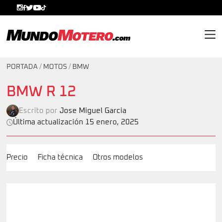
MundoMotero.com
PORTADA
/
MOTOS
/
BMW
BMW R 12
Escrito por
Jose Miguel Garcia
Última actualización 15 enero, 2025
Precio
Ficha técnica
Otros modelos