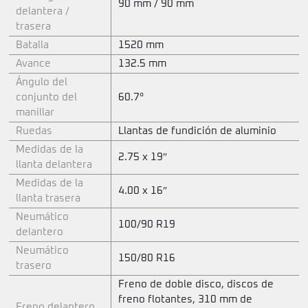
90 mm / 90 mm
delantera /
trasera
Batalla
1520 mm
Avance
132.5 mm
Ángulo del
conjunto del
60.7°
manillar
Ruedas
Llantas de fundición de aluminio
Medidas de la
2.75 x 19″
llanta delantera
Medidas de la
4.00 x 16″
llanta trasera
Neumático
100/90 R19
delantero
Neumático
150/80 R16
trasero
Freno de doble disco, discos de
freno flotantes, 310 mm de
Freno delantero