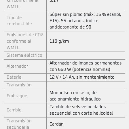
km conforme al
5,1 l
WMTC
Súper sin plomo (máx. 15 % etanol,
Tipo de
E15), 95 octanos, índice
combustible
antidetonante de 90
Emisiones de CO2
conforme al
119 g/km
WMTC
Sistema eléctrico
Alternador de imanes permanentes
Alternador
con 660 W (potencia nominal)
Batería
12 V / 14 Ah, sin mantenimiento
Transmisión
Monodisco en seco, de
Embrague
accionamiento hidráulico
Cambio de seis velocidades
Cambio
secuencial con corte helicoidal
Transmisión
Cardán
secundaria