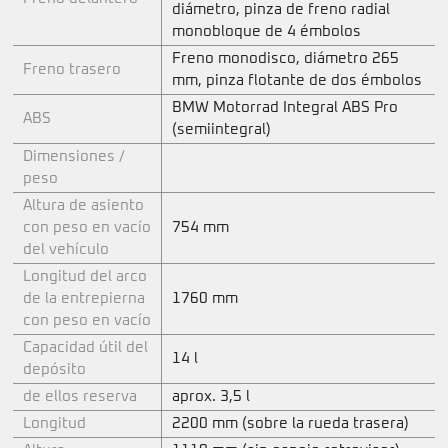
diámetro, pinza de freno radial
monobloque de 4 émbolos
Freno monodisco, diámetro 265
Freno trasero
mm, pinza flotante de dos émbolos
BMW Motorrad Integral ABS Pro
ABS
(semiintegral)
Dimensiones /
peso
Altura de asiento
con peso en vacío
754 mm
del vehículo
Longitud del arco
de la entrepierna
1760 mm
con peso en vacío
Capacidad útil del
14 l
depósito
de ellos reserva
aprox. 3,5 l
Longitud
2200 mm (sobre la rueda trasera)