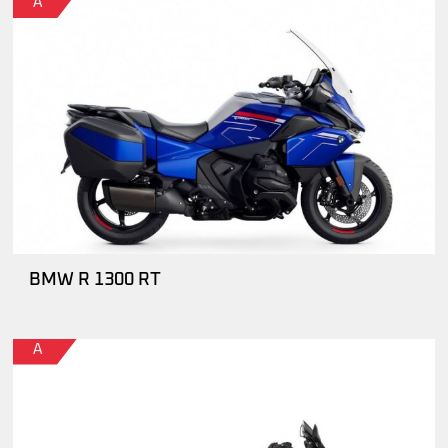
A
BMW R 1300 RT
A