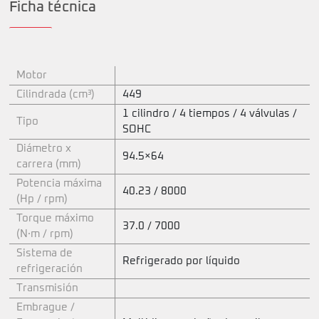
Ficha técnica
Motor
Cilindrada (cm³)
449
1 cilindro / 4 tiempos / 4 válvulas /
Tipo
SOHC
Diámetro x
94.5×64
carrera (mm)
Potencia máxima
40.23 / 8000
(Hp / rpm)
Torque máximo
37.0 / 7000
(N·m / rpm)
Sistema de
Refrigerado por líquido
refrigeración
Transmisión
Embrague /