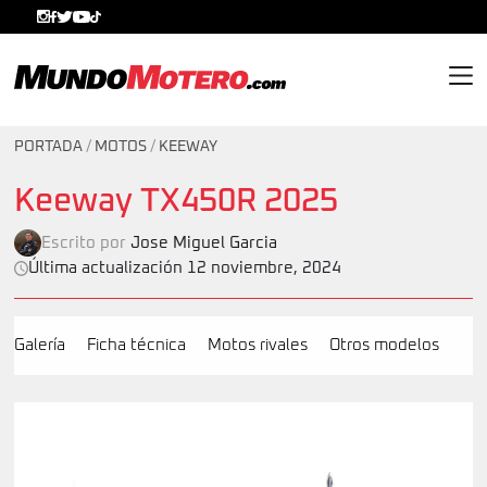
MundoMotero.com
PORTADA
/
MOTOS
/
KEEWAY
Keeway TX450R 2025
Escrito por
Jose Miguel Garcia
Última actualización 12 noviembre, 2024
Galería
Ficha técnica
Motos rivales
Otros modelos