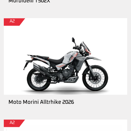
Morbidelli T502X
A2
Moto Morini Alltrhike 2026
A2