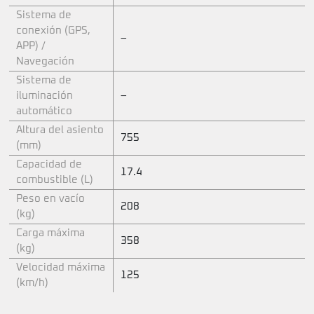
Sistema de
conexión (GPS,
–
APP) /
Navegación
Sistema de
iluminación
–
automático
Altura del asiento
755
(mm)
Capacidad de
17.4
combustible (L)
Peso en vacío
208
(kg)
Carga máxima
358
(kg)
Velocidad máxima
125
(km/h)