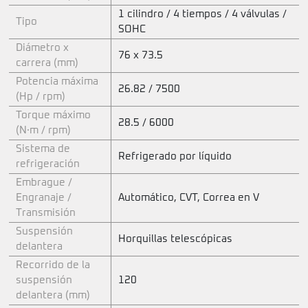
1 cilindro / 4 tiempos / 4 válvulas /
Tipo
SOHC
Diámetro x
76 x 73.5
carrera (mm)
Potencia máxima
26.82 / 7500
(Hp / rpm)
Torque máximo
28.5 / 6000
(N·m / rpm)
Sistema de
Refrigerado por líquido
refrigeración
Embrague /
Engranaje /
Automático, CVT, Correa en V
Transmisión
Suspensión
Horquillas telescópicas
delantera
Recorrido de la
suspensión
120
delantera (mm)