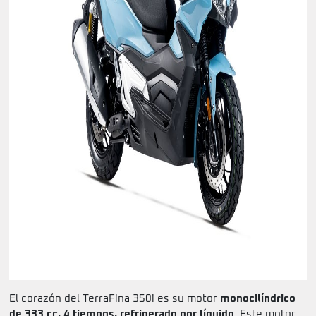
El corazón del TerraFina 350i es su motor
monocilíndrico
de 333 cc, 4 tiempos, refrigerado por líquido
. Este motor