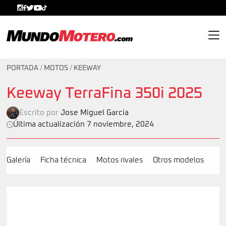
MundoMotero.com
PORTADA
/
MOTOS
/
KEEWAY
Keeway TerraFina 350i 2025
Escrito por
Jose Miguel Garcia
Última actualización 7 noviembre, 2024
Galería
Ficha técnica
Motos rivales
Otros modelos