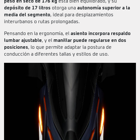
peso en seco de 176 kg
está bien equilibrado, y su
depósito de 17 litros
otorga una
autonomía superior a la
media del segmento
, ideal para desplazamientos
interurbanos o rutas prolongadas.
Pensando en la ergonomía, el
asiento incorpora respaldo
lumbar ajustable
, y el
manillar puede regularse en dos
posiciones
, lo que permite adaptar la postura de
conducción a diferentes tallas y estilos de uso.