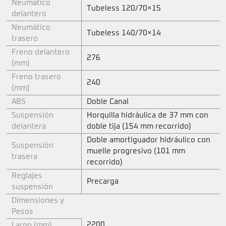
Neumático
Tubeless 120/70×15
delantero
Neumático
Tubeless 140/70×14
trasero
Freno delantero
276
(mm)
Freno trasero
240
(mm)
ABS
Doble Canal
Suspensión
Horquilla hidráulica de 37 mm con
delantera
doble tija (154 mm recorrido)
Doble amortiguador hidráulico con
Suspensión
muelle progresivo (101 mm
trasera
recorrido)
Reglajes
Precarga
suspensión
Dimensiones y
Pesos
2200
Largo (mm)