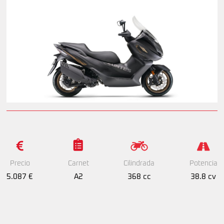
Precio
Cilindrada
Potencia
Carnet
5.087 €
368 cc
38.8 cv
A2