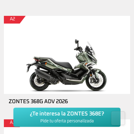
A2
ZONTES 368G ADV 2026
¿Te interesa la ZONTES 368E?
Pide tu oferta personalizada
A1