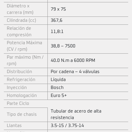
Diámetro x
79 x 75
carrera (mm)
Cilindrada (cc)
367,6
Relación de
11,8:1
compresión
Potencia Máxima
38,8 – 7500
(CV / rpm)
Par máximo (Nm /
40.0 N.m a 6000 RPM
rpm)
Distribución
Por cadena – 4 válvulas
Refrigeración
Líquida
Inyección
Bosch
Homologación
Euro 5+
Parte Ciclo
Tubular de acero de alta
Tipo de chasis
resistencia
Llantas
3.5-15 / 3.75-14