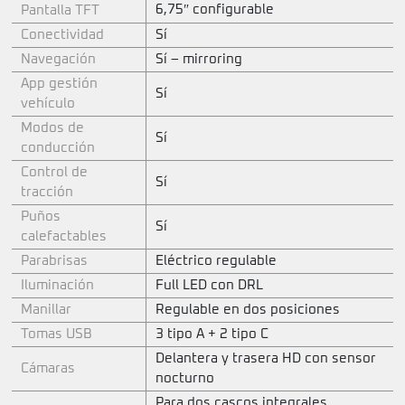
6,75″ configurable
Pantalla TFT
Conectividad
Sí
Navegación
Sí – mirroring
App gestión
Sí
vehículo
Modos de
Sí
conducción
Control de
Sí
tracción
Puños
Sí
calefactables
Parabrisas
Eléctrico regulable
Iluminación
Full LED con DRL
Manillar
Regulable en dos posiciones
Tomas USB
3 tipo A + 2 tipo C
Delantera y trasera HD con sensor
Cámaras
nocturno
Para dos cascos integrales.