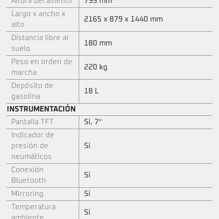
Altura del asiento
795 mm
Largo x ancho x
2165 x 879 x 1440 mm
alto
Distancia libre al
180 mm
suelo
Peso en orden de
220 kg
marcha
Depósito de
18 L
gasolina
INSTRUMENTACIÓN
Pantalla TFT
Sí, 7″
Indicador de
presión de
Sí
neumáticos
Conexión
Sí
Bluetooth
Mirroring
Sí
Temperatura
Sí
ambiente