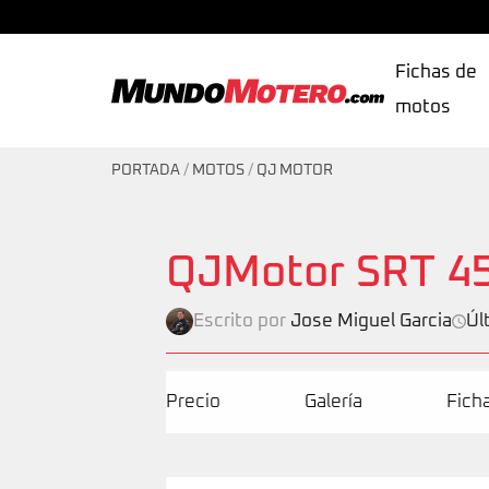
Fichas de
motos
MundoMotero.com
PORTADA
/
MOTOS
/
QJ MOTOR
QJMotor SRT 4
Escrito por
Jose Miguel Garcia
Úl
Precio
Galería
Fich