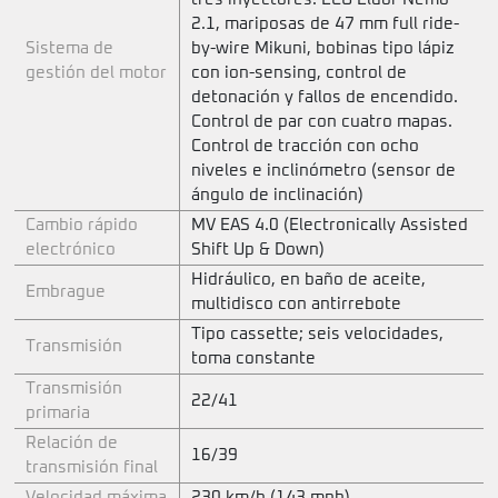
2.1, mariposas de 47 mm full ride-
Sistema de
by-wire Mikuni, bobinas tipo lápiz
gestión del motor
con ion-sensing, control de
detonación y fallos de encendido.
Control de par con cuatro mapas.
Control de tracción con ocho
niveles e inclinómetro (sensor de
ángulo de inclinación)
Cambio rápido
MV EAS 4.0 (Electronically Assisted
electrónico
Shift Up & Down)
Hidráulico, en baño de aceite,
Embrague
multidisco con antirrebote
Tipo cassette; seis velocidades,
Transmisión
toma constante
Transmisión
22/41
primaria
Relación de
16/39
transmisión final
Velocidad máxima
230 km/h (143 mph)