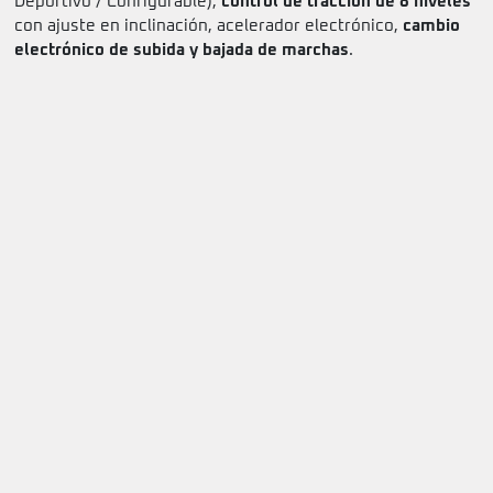
Deportivo / Configurable),
control de tracción de 8 niveles
con ajuste en inclinación, acelerador electrónico,
cambio
electrónico de subida y bajada de marchas
.