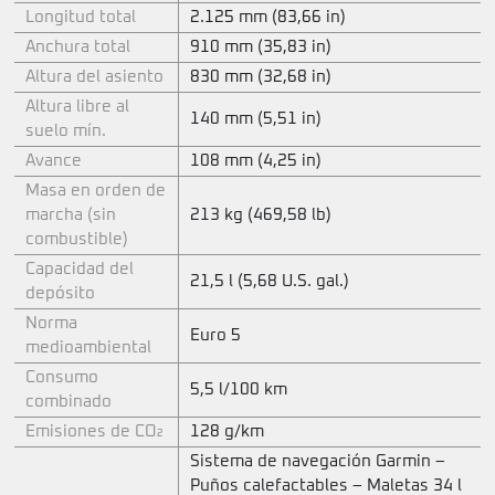
Longitud total
2.125 mm (83,66 in)
Anchura total
910 mm (35,83 in)
Altura del asiento
830 mm (32,68 in)
Altura libre al
140 mm (5,51 in)
suelo mín.
Avance
108 mm (4,25 in)
Masa en orden de
marcha (sin
213 kg (469,58 lb)
combustible)
Capacidad del
21,5 l (5,68 U.S. gal.)
depósito
Norma
Euro 5
medioambiental
Consumo
5,5 l/100 km
combinado
Emisiones de CO₂
128 g/km
Sistema de navegación Garmin –
Puños calefactables – Maletas 34 l