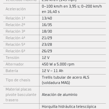
0–100 km/h en 3,95 s; 0–200 km/h
Aceleración
en 16,40 s
Relación 1ª
13/40
Relación 2ª
16/35
Relación 3ª
18/30
Relación 4ª
21/29
Relación 5ª
23/28
Relación 6ª
26/29
Tensión
12 V
Alternador
450 W a 5.000 rpm
Batería
12 V – 11 Ah
Trellis tubular de acero ALS
Tipo de chasis
(soldadura MAG)
Material placas
pivote basculante
Aleación de aluminio
trasero
Horquilla hidráulica telescópica