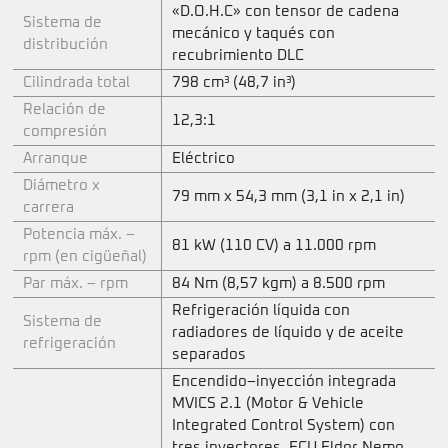
«D.O.H.C» con tensor de cadena
Sistema de
mecánico y taqués con
distribución
recubrimiento DLC
Cilindrada total
798 cm³ (48,7 in³)
Relación de
12,3:1
compresión
Arranque
Eléctrico
Diámetro x
79 mm x 54,3 mm (3,1 in x 2,1 in)
carrera
Potencia máx. –
81 kW (110 CV) a 11.000 rpm
rpm (en cigüeñal)
Par máx. – rpm
84 Nm (8,57 kgm) a 8.500 rpm
Refrigeración líquida con
Sistema de
radiadores de líquido y de aceite
refrigeración
separados
Encendido–inyección integrada
MVICS 2.1 (Motor & Vehicle
Integrated Control System) con
tres inyectores. ECU Eldor Nemo