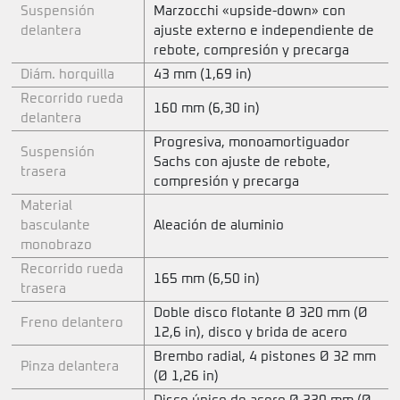
Suspensión
Marzocchi «upside-down» con
delantera
ajuste externo e independiente de
rebote, compresión y precarga
Diám. horquilla
43 mm (1,69 in)
Recorrido rueda
160 mm (6,30 in)
delantera
Progresiva, monoamortiguador
Suspensión
Sachs con ajuste de rebote,
trasera
compresión y precarga
Material
basculante
Aleación de aluminio
monobrazo
Recorrido rueda
165 mm (6,50 in)
trasera
Doble disco flotante Ø 320 mm (Ø
Freno delantero
12,6 in), disco y brida de acero
Brembo radial, 4 pistones Ø 32 mm
Pinza delantera
(Ø 1,26 in)