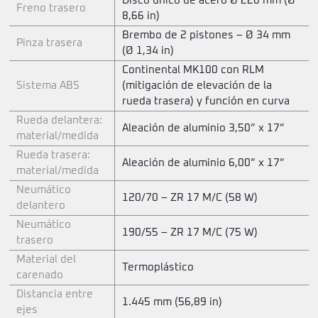
Disco único de acero Ø 220 mm (Ø
Freno trasero
8,66 in)
Brembo de 2 pistones – Ø 34 mm
Pinza trasera
(Ø 1,34 in)
Continental MK100 con RLM
Sistema ABS
(mitigación de elevación de la
rueda trasera) y función en curva
Rueda delantera:
Aleación de aluminio 3,50” x 17”
material/medida
Rueda trasera:
Aleación de aluminio 6,00” x 17”
material/medida
Neumático
120/70 – ZR 17 M/C (58 W)
delantero
Neumático
190/55 – ZR 17 M/C (75 W)
trasero
Material del
Termoplástico
carenado
Distancia entre
1.445 mm (56,89 in)
ejes