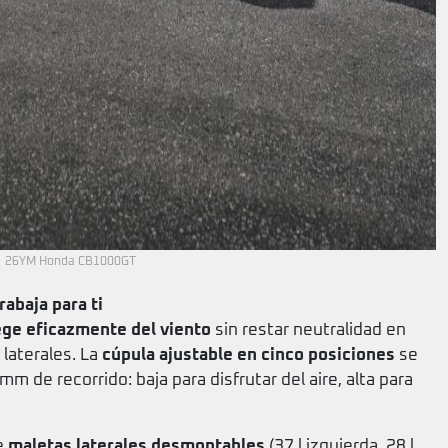
26YM Honda CB1000GT
abaja para ti
ege eficazmente del viento
sin restar neutralidad en
laterales. La
cúpula ajustable en cinco posiciones
se
m de recorrido: baja para disfrutar del aire, alta para
e
maletas laterales desmontables
(37 l izquierda, 28 l