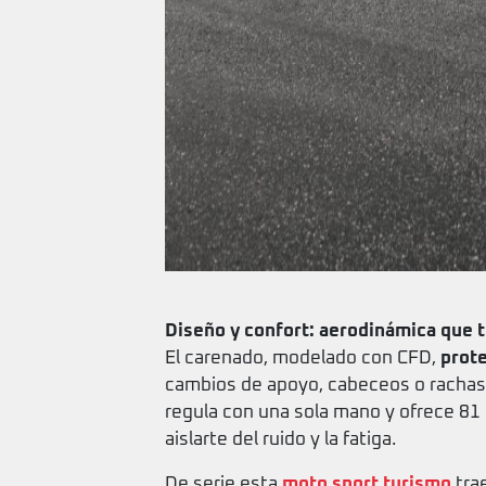
Diseño y confort: aerodinámica que tr
El carenado, modelado con CFD,
prot
cambios de apoyo, cabeceos o rachas 
regula con una sola mano y ofrece 81 m
aislarte del ruido y la fatiga.
De serie esta
moto sport turismo
tra