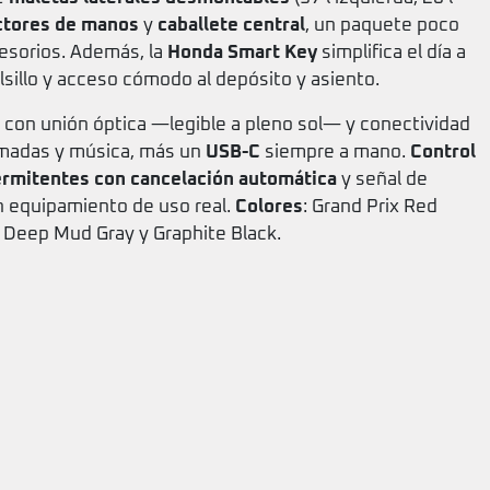
ctores de manos
y
caballete central
, un paquete poco
cesorios. Además, la
Honda Smart Key
simplifica el día a
olsillo y acceso cómodo al depósito y asiento.
con unión óptica —legible a pleno sol— y conectividad
amadas y música, más un
USB-C
siempre a mano.
Control
ermitentes con cancelación automática
y señal de
n equipamiento de uso real.
Colores
: Grand Prix Red
l Deep Mud Gray y Graphite Black.