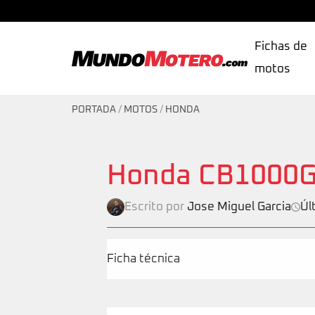
Fichas de
motos
MundoMotero.com
PORTADA
/
MOTOS
/
HONDA
Honda CB1000G
Escrito por
Jose Miguel Garcia
Úl
Ficha técnica