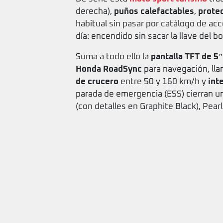
derecha),
puños calefactables
,
prote
habitual sin pasar por catálogo de ac
día: encendido sin sacar la llave del b
Suma a todo ello la
pantalla TFT de 5″
Honda RoadSync
para navegación, ll
de crucero
entre 50 y 160 km/h y
int
parada de emergencia (ESS) cierran u
(con detalles en Graphite Black), Pear