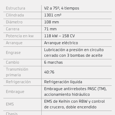
Estructura
V2 a 75º, 4 tiempos
Cilindrada
1301 cm³
Diámetro
108 mm
Carrera
71 mm
Potencia en kw
118 kW – 158 CV
Arranque
Arranque eléctrico
Lubricación a presión en circuito
Engrase
cerrado con 3 bombas de aceite
Cambio
6 marchas
Transmisión
40:76
primaria
Refrigeración
Refrigeración líquida
Embrague antirrebotes PASC (TM),
Embrague
accionamiento hidráulico
EMS de Keihin con RBW y control
EMS
de crucero, doble encendido
Chasis