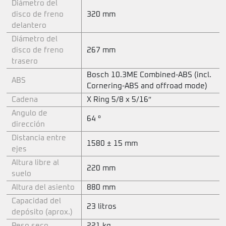
Diámetro del
disco de freno
320 mm
delantero
Diámetro del
disco de freno
267 mm
trasero
Bosch 10.3ME Combined-ABS (incl.
ABS
Cornering-ABS and offroad mode)
Cadena
X Ring 5/8 x 5/16″
Angulo de
64 °
dirección
Distancia entre
1580 ± 15 mm
ejes
Altura libre al
220 mm
suelo
Altura del asiento
880 mm
Capacidad del
23 litros
depósito (aprox.)
Peso seco
221 kg