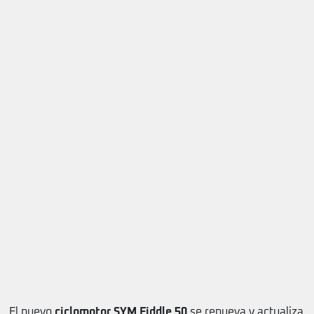
El nuevo
ciclomotor SYM Fiddle 50
se renueva y actualiza