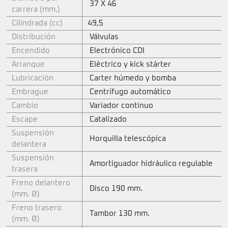
37 X 46
carrera (mm.)
Cilindrada (cc)
49,5
Distribución
Válvulas
Encendido
Electrónico CDI
Arranque
Eléctrico y kick stárter
Lubricación
Carter húmedo y bomba
Embrague
Centrífugo automático
Cambio
Variador continuo
Escape
Catalizado
Suspensión
Horquilla telescópica
delantera
Suspensión
Amortiguador hidráulico regulable
trasera
Freno delantero
Disco 190 mm.
(mm. Ø)
Freno trasero
Tambor 130 mm.
(mm. Ø)