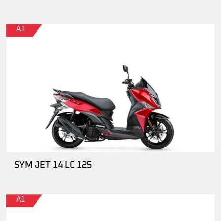
A1
SYM JET 14 LC 125
A1