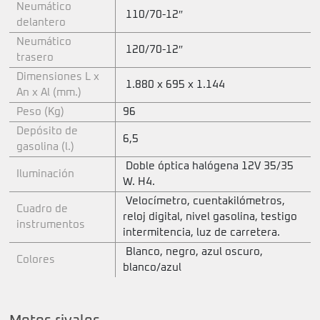
Neumático
110/70-12″
delantero
Neumático
120/70-12″
trasero
Dimensiones L x
1.880 x 695 x 1.144
An x Al (mm.)
Peso (Kg)
96
Depósito de
6,5
gasolina (l.)
Doble óptica halógena 12V 35/35
Iluminación
W. H4.
Velocímetro, cuentakilómetros,
Cuadro de
reloj digital, nivel gasolina, testigo
instrumentos
intermitencia, luz de carretera.
Blanco, negro, azul oscuro,
Colores
blanco/azul