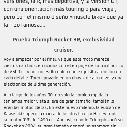
versiones, la R, más deportiva, y la versión GT,
con una orientación más touring o para viajar,
pero con el mismo diseño «muscle bike» que ya
la hizo famosa….
Prueba Triumph Rocket 3R, exclusividad
cruiser.
Voy a empezar por el final, ya que esta moto merece
ciertos cambios, emociona con el empuje de su tricilíndrico
de 2500 cc y por un estilo único con exquisita atención en
cada detalle. Todo apoyado en un chasis de alto nivel y una
electrónica de última generación.
A lo largo de los años 90, no solo la comida rápida la
teníamos mejor vista si era de gran tamaño, también lo
eran las motocicletas. En este nuevo milenio, la Vulcan de
Kawasaki superó la marca de los dos litros y Harley tenía
su motor ’88’ de 1450 cc. Aun así, cuando Triumph sacó su
Rocket en 2004, su gran tamaño generó un asombro sin