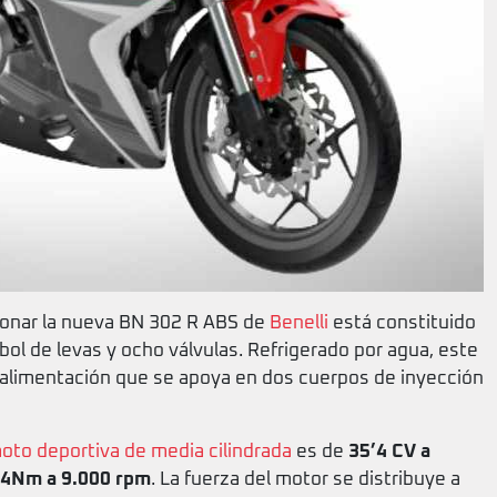
ionar la nueva BN 302 R ABS de
Benelli
está constituido
bol de levas y ocho válvulas. Refrigerado por agua, este
e alimentación que se apoya en dos cuerpos de inyección
oto deportiva de media cilindrada
es de
35’4 CV a
’4Nm a 9.000 rpm
. La fuerza del motor se distribuye a