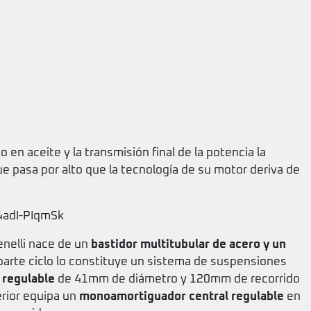
n aceite y la transmisión final de la potencia la
ue pasa por alto que la tecnología de su motor deriva de
4adI-PIqmSk
enelli nace de un
bastidor multitubular de acero y un
a parte ciclo lo constituye un sistema de suspensiones
 regulable
de 41mm de diámetro y 120mm de recorrido
erior equipa un
monoamortiguador central regulable
en