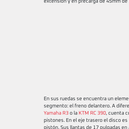
extensión y en precarga de 45mm de r
En sus ruedas se encuentra un elemen
segmento: el freno delantero. A dife
Yamaha R3
o la
KTM RC 390
, cuenta 
pistones. En el eje trasero el disco
pistón. Sus llantas de 17 pulgadas e