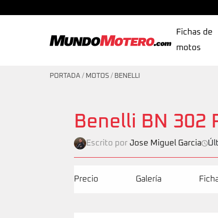
Fichas de
motos
MundoMotero.com
PORTADA
/
MOTOS
/
BENELLI
Benelli BN 302 
Escrito por
Jose Miguel Garcia
Úl
Precio
Galería
Fich