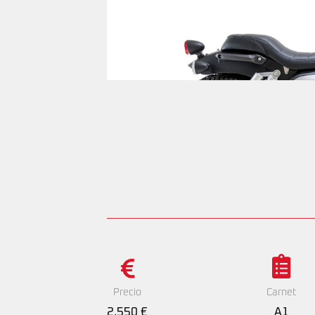
Precio
Carnet
2.550 €
A1