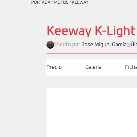
PORTADA
/
MOTOS
/
KEEWAY
Keeway K-Light
Escrito por
Jose Miguel Garcia
Úl
Precio
Galería
Fich