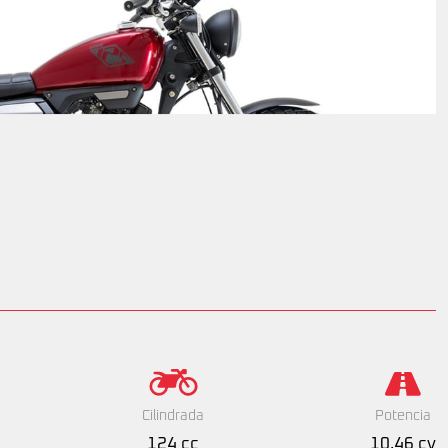
Cilindrada
Potencia
124 cc
10.46 cv