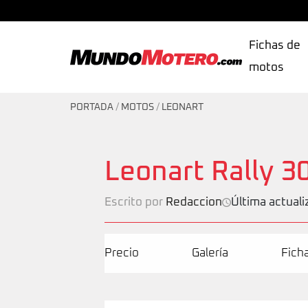
Fichas de
motos
MundoMotero.com
PORTADA
/
MOTOS
/
LEONART
Leonart Rally 3
Escrito por
Redaccion
Última actuali
Precio
Galería
Fich