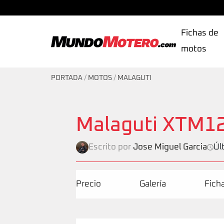
Fichas de
motos
MundoMotero.com
PORTADA
/
MOTOS
/
MALAGUTI
Malaguti XTM1
Escrito por
Jose Miguel Garcia
Úl
Precio
Galería
Fich