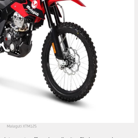
Malaguti XTM125