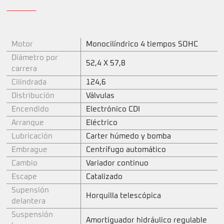
Motor
Monocilíndrico 4 tiempos SOHC
Diámetro por
52,4 X 57,8
carrera
Cilindrada
124,6
Distribución
Válvulas
Encendido
Electrónico CDI
Arranque
Eléctrico
Lubricación
Carter húmedo y bomba
Embrague
Centrífugo automático
Cambio
Variador continuo
Escape
Catalizado
Supensión
Horquilla telescópica
delantera
Suspensión
Amortiguador hidráulico regulable