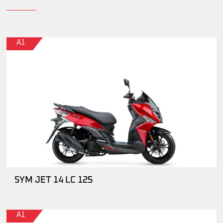
A1
SYM JET 14 LC 125
A1