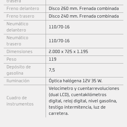
trasera
Freno delantero
Disco 260 mm. Frenada combinada
Freno trasero
Disco 240 mm. Frenada combinada
Neumático
110/70-16
delantero
Neumático
110/70-16
trasero
Dimensiones
2.000 x 725 x 1.195
Peso
119
Depósito de
7,5
gasolina
Iluminación
Óptica halógena 12V 35 W.
Velocímetro y cuentarrevoluciones
(dual LCD), cuentakilómetros
Cuadro de
digital, reloj digital, nivel gasolina,
instrumentos
testigo intermitencia, luz de
carretera.