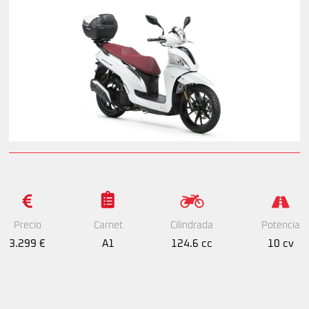
Precio
Cilindrada
Potencia
Carnet
3.299 €
124.6 cc
10 cv
A1