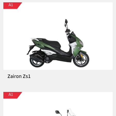
A1
Zairon Zs1
A1