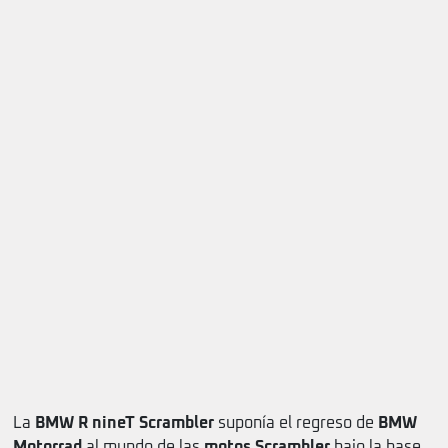
La
BMW R nineT Scrambler
suponía el regreso de
BMW
Motorrad
al mundo de las
motos Scrambler
bajo la base