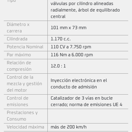
Tipo
válvulas por cilindro alineadas
radialmente, árbol de equilibrado
central
Diámetro x
101 mm x 73 mm
carrera
Cilindrada
1.170 c.c.
Potencia Nominal
110 CV a 7.750 rpm
Par máximo
116 Nm a 6.000 rpm
Relación de
12.0 : 1
compresión
Control de la
Inyección electrónica en el
mezcla y gestión
conducto de admisión
del motor
Control de
Catalizador de 3 vías en bucle
emisiones
cerrado; norma de emisiones UE 4
Prestaciones y
Consumo
Velocidad máxima
más de 200 km/h