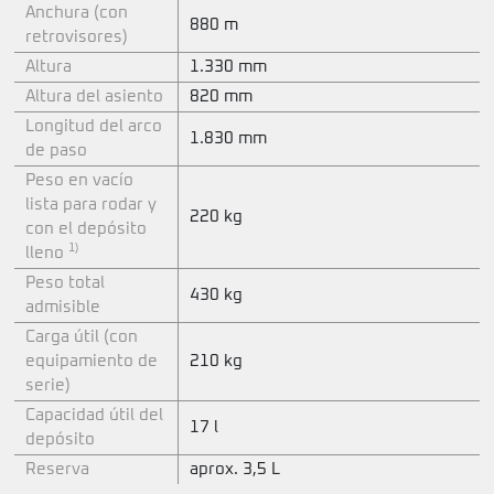
Anchura (con
880 m
retrovisores)
Altura
1.330 mm
Altura del asiento
820 mm
Longitud del arco
1.830 mm
de paso
Peso en vacío
lista para rodar y
220 kg
con el depósito
1)
lleno
Peso total
430 kg
admisible
Carga útil (con
equipamiento de
210 kg
serie)
Capacidad útil del
17 l
depósito
Reserva
aprox. 3,5 L