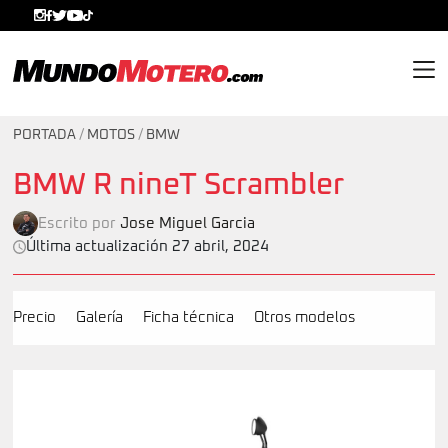
MundoMotero.com
PORTADA
/
MOTOS
/
BMW
BMW R nineT Scrambler
Escrito por
Jose Miguel Garcia
Última actualización 27 abril, 2024
Precio
Galería
Ficha técnica
Otros modelos