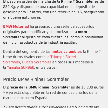
El peso en orden de marcha de la
R nine T Scrambler
es de
220 Kg. y dispone de una capacidad en el depósito de
gasolina para 17 litros, con una reserva de 3,5, asegurando
una buena autonomía.
BMW Motorrad
ha preparado una serie de accesorios
originales para modificar y customizar esta
moto
Scrambler
al gusto de cada cliente, así como la posibilidad
de incluir productos de la industria auxiliar.
Dentro del segmento de las
motos scrambler
, la R nine T
tiene duros rivales como la
Triumph Street
Scrambler
,
Ducati Scrambler
en todas sus modelos o
la
Yamaha SCR950
, entre otros.
Precio BMW R nineT Scrambler
El
precio de la BMW R nineT Scrambler
es de 15.230 euros
* y ya está disponible en la red de concesionarios de la
marca alemana en España.
* Este precio puede sufrir variaciones en función de las