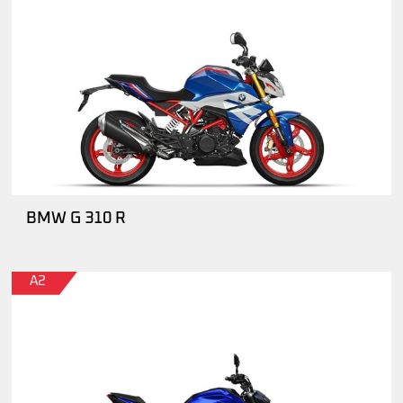
BMW G 310 R
A2