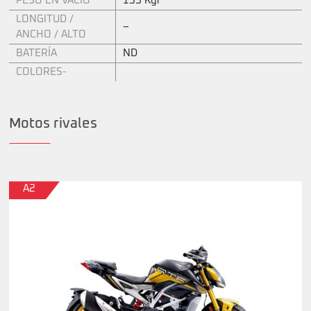
PESO EN VACÍO
155 Kgr
LONGITUD /
–
ANCHO / ALTO
BATERÍA
ND
COLORES-
Motos rivales
A2