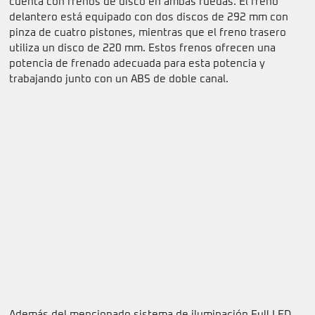
cuenta con frenos de disco en ambas ruedas. El freno
delantero está equipado con dos discos de 292 mm con
pinza de cuatro pistones, mientras que el freno trasero
utiliza un disco de 220 mm. Estos frenos ofrecen una
potencia de frenado adecuada para esta potencia y
trabajando junto con un ABS de doble canal.
Además del mencionado sistema de iluminación Full LED,