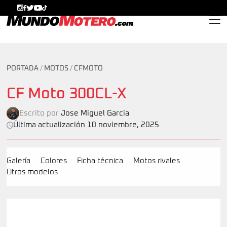
MundoMotero.com
PORTADA
/
MOTOS
/
CFMOTO
CF Moto 300CL-X
Escrito por
Jose Miguel Garcia
Última actualización 10 noviembre, 2025
Galería
Colores
Ficha técnica
Motos rivales
Otros modelos