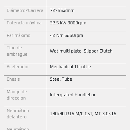
Diámetro×Carrera
72×55.2mm
Potencia máxima
32.5 kW 9000rpm
Par máximo
42 Nm 6250rpm
Tipo de
Wet multi plate, Slipper Clutch
embrague
Acelerador
Mechanical Throttle
Chasis
Steel Tube
Mango de
Intergrated Handlebar
dirección
Neumático
130/90-R16 M/C CST, MT 3.0×16
delantero
Neumático