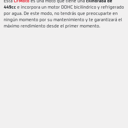
Esta
CFMoto
es una moto que tiene una
cilindrada de
449cc
e incorpora un motor DOHC bicilindrico y refrigerado
por agua. De este modo, no tendrás que preocuparte en
ningún momento por su mantenimiento y te garantizará el
máximo rendimiento desde el primer momento.