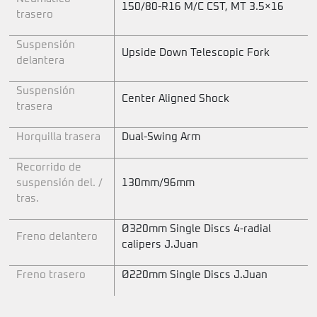
150/80-R16 M/C CST, MT 3.5×16
trasero
Suspensión
Upside Down Telescopic Fork
delantera
Suspensión
Center Aligned Shock
trasera
Horquilla trasera
Dual-Swing Arm
Recorrido de
suspensión del. /
130mm/96mm
tras.
Ø320mm Single Discs 4-radial
Freno delantero
calipers J.Juan
Freno trasero
Ø220mm Single Discs J.Juan