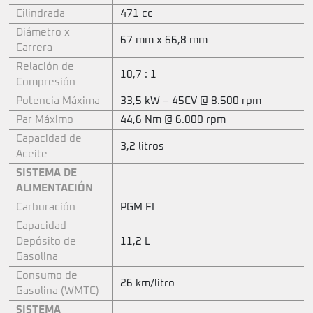
Cilindrada
471 cc
Diámetro x
67 mm x 66,8 mm
Carrera
Relación de
10,7 : 1
Compresión
Potencia Máxima
33,5 kW – 45CV @ 8.500 rpm
Par Máximo
44,6 Nm @ 6.000 rpm
Capacidad de
3,2 litros
Aceite
SISTEMA DE
ALIMENTACIÓN
Carburación
PGM FI
Capacidad
Depósito de
11,2 L
Gasolina
Consumo de
26 km/litro
Gasolina (WMTC)
SISTEMA