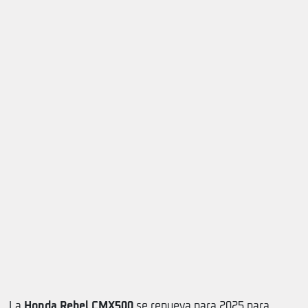
La
Honda Rebel CMX500
se renueva para 2025 para