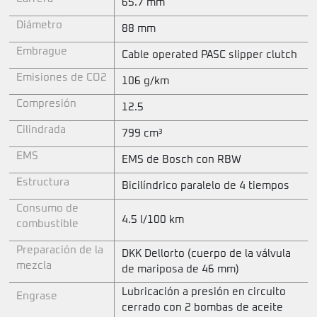
65.7 mm
Diámetro
88 mm
Embrague
Cable operated PASC slipper clutch
Emisiones de CO2
106 g/km
Compresión
12.5
Cilindrada
799 cm³
EMS
EMS de Bosch con RBW
Estructura
Bicilíndrico paralelo de 4 tiempos
Consumo de
4.5 l/100 km
combustible
Preparación de la
DKK Dellorto (cuerpo de la válvula
mezcla
de mariposa de 46 mm)
Lubricación a presión en circuito
Engrase
cerrado con 2 bombas de aceite