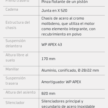
Freno trasero
Pinza flotante de un pistón
Cadena
Junta en X 520
Chasis de acero al cromo
Estructura del
molibdeno, que utiliza el motor
chasis
como elemento integrante, con
recubrimiento en polvo
Suspensión
WP APEX 43
delantera
Altura libre al
170 mm
suelo
Manillar
Aluminio, conificado, Ø 28/22 mm
Suspensión
Amortiguador WP APEX
trasera
Altura del asiento
820 mm
Silenciadores principal y
Silenciador
secundario de acero inoxidable