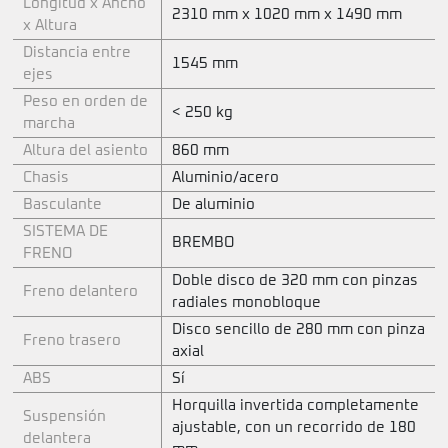
Longitud x Ancho
2310 mm x 1020 mm x 1490 mm
x Altura
Distancia entre
1545 mm
ejes
Peso en orden de
< 250 kg
marcha
Altura del asiento
860 mm
Chasis
Aluminio/acero
Basculante
De aluminio
SISTEMA DE
BREMBO
FRENO
Doble disco de 320 mm con pinzas
Freno delantero
radiales monobloque
Disco sencillo de 280 mm con pinza
Freno trasero
axial
ABS
Sí
Horquilla invertida completamente
Suspensión
ajustable, con un recorrido de 180
delantera