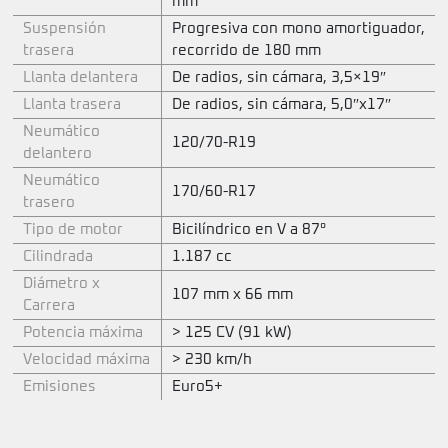
mm
Suspensión
Progresiva con mono amortiguador,
trasera
recorrido de 180 mm
Llanta delantera
De radios, sin cámara, 3,5×19″
Llanta trasera
De radios, sin cámara, 5,0″x17″
Neumático
120/70-R19
delantero
Neumático
170/60-R17
trasero
Tipo de motor
Bicilíndrico en V a 87°
Cilindrada
1.187 cc
Diámetro x
107 mm x 66 mm
Carrera
Potencia máxima
> 125 CV (91 kW)
Velocidad máxima
> 230 km/h
Emisiones
Euro5+