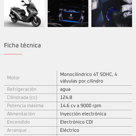
Ficha técnica
Monocilíndrico 4T SOHC, 4
Motor
válvulas por cilindro
Refrigeración
agua
Cilindrada (cc)
124.8
Potencia máxima
14.6 cv a 9000 rpm
Alimentación
Inyección electrónica
Encendido
Electrónico CDI
Arranque
Eléctrico