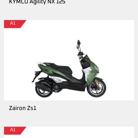
KYMCO Agility NX 125
A1
Zairon Zs1
A1