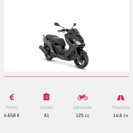
Precio
Cilindrada
Potencia
Carnet
4.658 €
125 cc
14.6 cv
A1