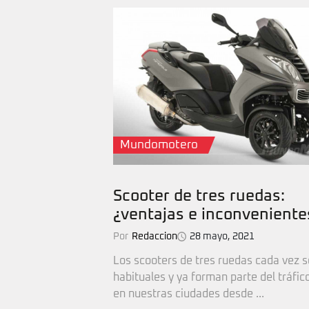
Mundomotero
Scooter de tres ruedas:
¿ventajas e inconveniente
Por
Redaccion
28 mayo, 2021
Los scooters de tres ruedas cada vez 
habituales y ya forman parte del tráfic
en nuestras ciudades desde ...