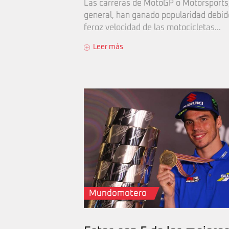
Las carreras de MotoGP o Motorsports
general, han ganado popularidad debido
feroz velocidad de las motocicletas...
Leer más
Mundomotero