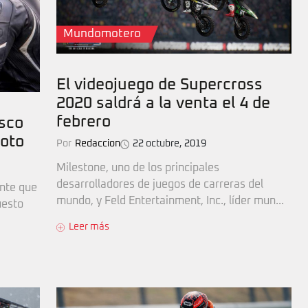
Mundomotero
El videojuego de Supercross
2020 saldrá a la venta el 4 de
febrero
asco
moto
Por
Redaccion
22 octubre, 2019
Milestone, uno de los principales
desarrolladores de juegos de carreras del
nte que
mundo, y Feld Entertainment, Inc., líder mun...
uesto
Leer más