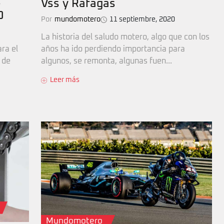
s
Vss y Rafagas
0
Por
mundomotero
11 septiembre, 2020
La historia del saludo motero, algo que con los
ara el
años ha ido perdiendo importancia para
 de
algunos, se remonta, algunas fuen...
Leer más
Mundomotero