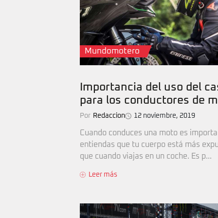
Mundomotero
Importancia del uso del c
para los conductores de 
Por
Redaccion
12 noviembre, 2019
Cuando conduces una moto es importa
entiendas que tu cuerpo está más exp
que cuando viajas en un coche. Es p...
Leer más