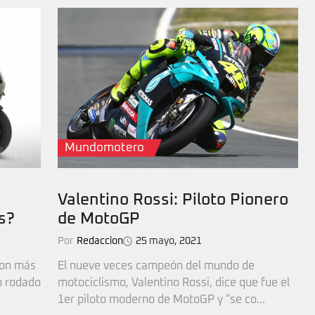
Mundomotero
Valentino Rossi: Piloto Pionero
s?
de MotoGP
Por
Redaccion
25 mayo, 2021
son más
El nueve veces campeón del mundo de
o rodado
motociclismo, Valentino Rossi, dice que fue el
1er piloto moderno de MotoGP y "se co...