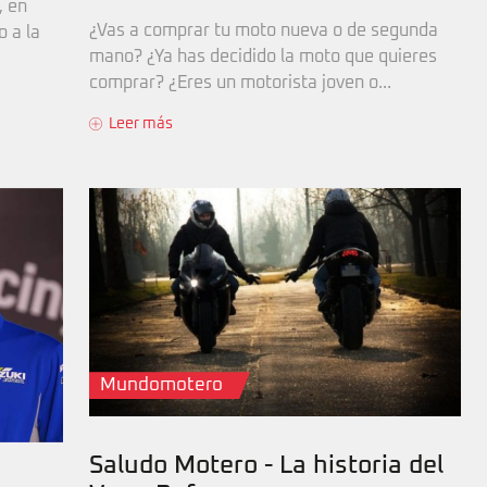
, en
¿Vas a comprar tu moto nueva o de segunda
 a la
mano? ¿Ya has decidido la moto que quieres
comprar? ¿Eres un motorista joven o...
Leer más
Mundomotero
Saludo Motero - La historia del