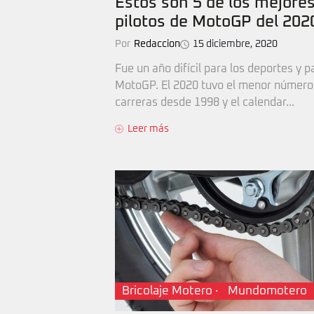
Estos son 5 de los mejore
pilotos de MotoGP del 202
Por
Redaccion
15 diciembre, 2020
Fue un año difícil para los deportes y p
MotoGP. El 2020 tuvo el menor número
carreras desde 1998 y el calendar...
Leer más
Bricolaje Motero
·
Mundomotero