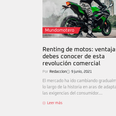
Mundomotero
Renting de motos: ventaja
debes conocer de esta
revolución comercial
Por
Redaccion
9 junio, 2021
El mercado ha ido cambiando gradual
lo largo de la historia en aras de adapt
las exigencias del consumidor....
Leer más