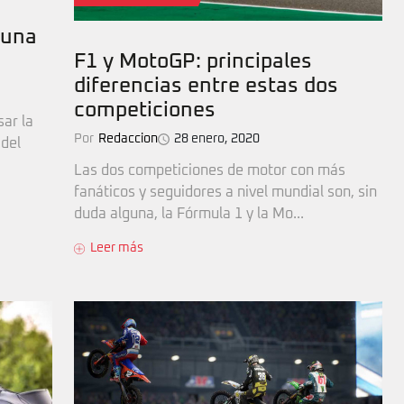
 una
F1 y MotoGP: principales
diferencias entre estas dos
competiciones
sar la
Por
Redaccion
28 enero, 2020
 del
Las dos competiciones de motor con más
fanáticos y seguidores a nivel mundial son, sin
duda alguna, la Fórmula 1 y la Mo...
Leer más