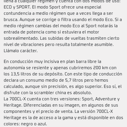
llena a cualquier régimen y cuenta con dos modos de uso:
ECO y SPORT. El modo Sport ofrece una especial
contundencia a medio régimen que a veces llega a ser
brusca. Aunque se corrige o filtra usando el modo Eco. Si a
medio régimen cambias del modo Eco al Sport notarás la
entrada de potencia como si estuviera el motor
sobrealimentado. Las subidas de vueltas trasmiten cierto
nivel de vibraciones pero resulta totalmente asumible.
Llámalo carácter.
En conducción muy incisiva en plan barra libre la
autonomía se resiente y apenas cubriremos 200 km con
los 13,5 litros de su depósito. Con este tipo de conducción
declara un consumo medio de 5,7 litros pero hemos
calculado, aunque sin precisión, es algo superior. Eso sí, el
disfrute con la scrambler china es absoluto.
La 700CL-X cuenta con tres versiones: Sport, Adventure y
Heritage. Diferenciadas en su imagen, en algunos de sus
componentes y el precio de venta. La versión 700CL-X
Heritage es la de acceso a la gama y está disponible en dos
colores: negro o azul.