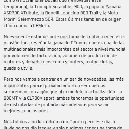
como las Scrambler Ducati 800 (renovadas esta
temporada), la Triumph Scrambler 900, la popular Yamaha
XSR700 XTribute, la Benelli Leoncino 800 Trail y la Moto
Morini Seiemmezzo SCR. Estas últimas también de origen
chino como la CFMoto.
Nuevamente estamos ante una toma de contacto y en esta
ocasión toca reseñar la gama de CFmoto, que es una de las
multinacionales más importantes del sector a nivel mundial
por volumen de facturación, volumen de producción de
motores y de vehículos como scooters, motocicletas,
quads o utv´s.
Pero nos vamos a centrar en un par de novedades, las más
importantes para el próximo año a no ser que nos
sorprendan con algún que otro modelo u actualización. La
800MT y la CL700X sport, ambas tendremos la oportunidad
de disfrutarlas de probarla más adelante para sacar
mejores conclusiones.
Nos fuimos a un kartodromo en Oporto pero ese día la
lluvia no nos dio tregua y solo pudimos tener una toma de