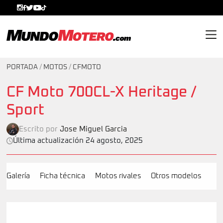
MundoMotero.com
PORTADA
/
MOTOS
/
CFMOTO
CF Moto 700CL-X Heritage /
Sport
Escrito por
Jose Miguel Garcia
Última actualización 24 agosto, 2025
Galería
Ficha técnica
Motos rivales
Otros modelos