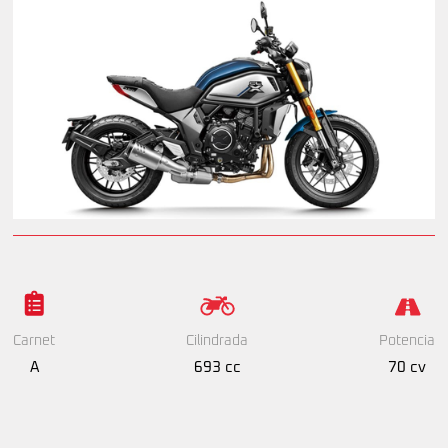
Cilindrada
Potencia
Carnet
693 cc
70 cv
A