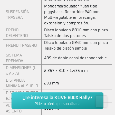
Monoamortiguador Yuan tipo
SUSPENSIÓN
piggyback. Recorrido: 240 mm.
TRASERA
Multi-regulable en precarga,
extensión y compresión.
FRENO
Disco lobulado Ø310 mm con pinza
DELANTERO
Taisko de dos pistones
Disco lobulado Ø240 mm con pinza
FRENO TRASERO
Taisko de pistón simple
SISTEMA
ABS de doble canal desconectable.
FRENADA
DIMENSIONES (L
2.267 x 810 x 1.435 mm
x A x A)
DISTANCIA
293 mm
MÍNIMA AL SUELO
DISTANCIA ENTRE
1.545 mm
¿Te interesa la KOVE 800X Rally?
EJES
Pide tu oferta personalizada
ALTURA DEL
895 mm
ASIENTO