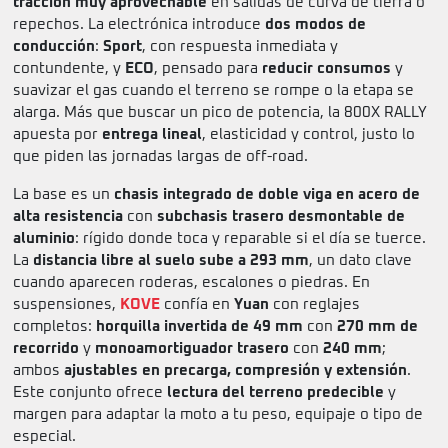
tracción muy aprovechable
en salidas de curva de tierra o
repechos. La electrónica introduce
dos modos de
conducción
:
Sport
, con respuesta inmediata y
contundente, y
ECO
, pensado para
reducir consumos
y
suavizar el gas cuando el terreno se rompe o la etapa se
alarga. Más que buscar un pico de potencia, la 800X RALLY
apuesta por
entrega lineal
, elasticidad y control, justo lo
que piden las jornadas largas de off-road.
La base es un
chasis integrado de doble viga en acero de
alta resistencia
con
subchasis trasero desmontable de
aluminio
: rígido donde toca y reparable si el día se tuerce.
La
distancia libre al suelo sube a 293 mm
, un dato clave
cuando aparecen roderas, escalones o piedras. En
suspensiones,
KOVE
confía en
Yuan
con reglajes
completos:
horquilla invertida de 49 mm
con
270 mm de
recorrido
y
monoamortiguador trasero
con
240 mm
;
ambos
ajustables en precarga, compresión y extensión
.
Este conjunto ofrece
lectura del terreno predecible
y
margen para adaptar la moto a tu peso, equipaje o tipo de
especial.