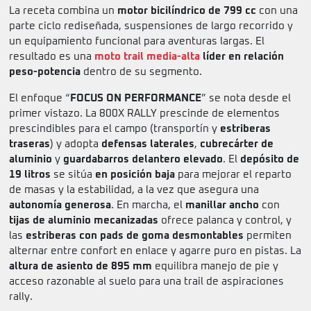
La receta combina un
motor bicilíndrico de 799 cc
con una
parte ciclo rediseñada, suspensiones de largo recorrido y
un equipamiento funcional para aventuras largas. El
resultado es una
moto trail media-alta
líder en relación
peso-potencia
dentro de su segmento.
El enfoque “
FOCUS ON PERFORMANCE
” se nota desde el
primer vistazo. La 800X RALLY prescinde de elementos
prescindibles para el campo (transportín y
estriberas
traseras
) y adopta
defensas laterales
,
cubrecárter de
aluminio
y
guardabarros delantero elevado
. El
depósito de
19 litros
se sitúa
en posición baja
para mejorar el reparto
de masas y la estabilidad, a la vez que asegura una
autonomía generosa
. En marcha, el
manillar ancho
con
tijas de aluminio mecanizadas
ofrece palanca y control, y
las
estriberas con pads de goma desmontables
permiten
alternar entre confort en enlace y agarre puro en pistas. La
altura de asiento de 895 mm
equilibra manejo de pie y
acceso razonable al suelo para una trail de aspiraciones
rally.