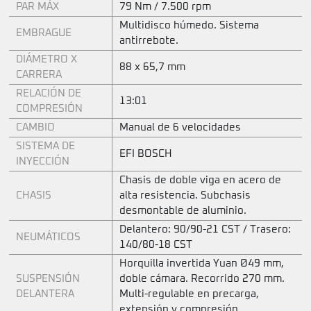
PAR MÁX
79 Nm / 7.500 rpm
Multidisco húmedo. Sistema
EMBRAGUE
antirrebote.
DIÁMETRO X
88 x 65,7 mm
CARRERA
RELACIÓN DE
13:01
COMPRESIÓN
CAMBIO
Manual de 6 velocidades
SISTEMA DE
EFI BOSCH
INYECCIÓN
Chasis de doble viga en acero de
CHASIS
alta resistencia. Subchasis
desmontable de aluminio.
Delantero: 90/90-21 CST / Trasero:
NEUMÁTICOS
140/80-18 CST
Horquilla invertida Yuan Ø49 mm,
SUSPENSIÓN
doble cámara. Recorrido 270 mm.
DELANTERA
Multi-regulable en precarga,
extensión y compresión.