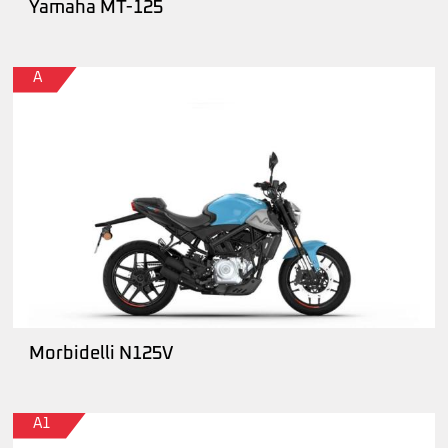
Yamaha MT-125
A
Morbidelli N125V
A1