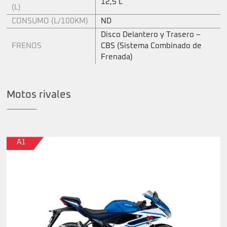
12,5 L
(L)
CONSUMO (L/100KM)
ND
Disco Delantero y Trasero –
FRENOS
CBS (Sistema Combinado de
Frenada)
Motos rivales
A1