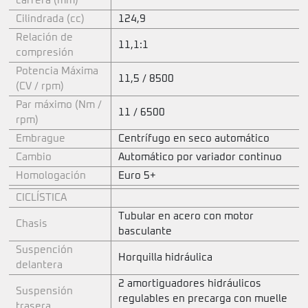
carrera (mm)
Cilindrada (cc)
124,9
Relación de
11,1:1
compresión
Potencia Máxima
11,5 / 8500
(CV / rpm)
Par máximo (Nm /
11 / 6500
rpm)
Embrague
Centrífugo en seco automático
Cambio
Automático por variador continuo
Homologación
Euro 5+
CICLÍSTICA
Tubular en acero con motor
Chasis
basculante
Suspención
Horquilla hidráulica
delantera
2 amortiguadores hidráulicos
Suspensión
regulables en precarga con muelle
trasera