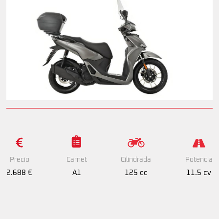
Precio
Cilindrada
Potencia
Carnet
2.688 €
125 cc
11.5 cv
A1