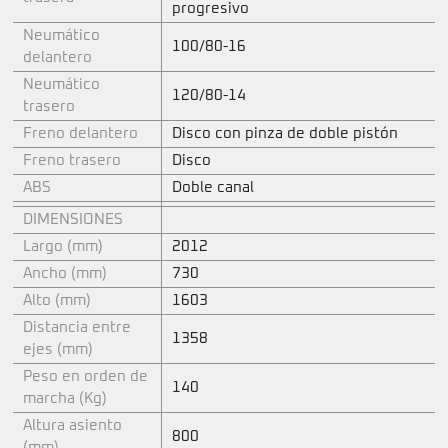
progresivo
Neumático
100/80-16
delantero
Neumático
120/80-14
trasero
Freno delantero
Disco con pinza de doble pistón
Freno trasero
Disco
ABS
Doble canal
DIMENSIONES
Largo (mm)
2012
Ancho (mm)
730
Alto (mm)
1603
Distancia entre
1358
ejes (mm)
Peso en orden de
140
marcha (Kg)
Altura asiento
800
(mm)