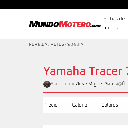
Fichas de
motos
MundoMotero.com
PORTADA
/
MOTOS
/
YAMAHA
Yamaha Tracer 
Escrito por
Jose Miguel Garcia
Úl
Precio
Galería
Colores